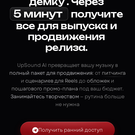
демку
.
Через
5
минут
получите
все
для
выпуска
и
продвижения
релиза.
UpSound AI превращает вашу музыку в
полный пакет для продвижения
: от
питчинга
и
сценариев для Reels
до
обложек
и
пошагового промо-плана
под ваш бюджет.
Занимайтесь творчеством
— рутина больше
не нужна
Получить ранний доступ